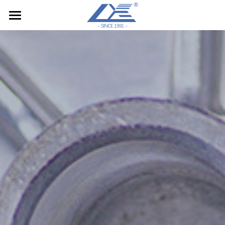
首页
公司概况
技术中心
关于我们
发展历史
产品中心
生产团队
工厂参观
产品分类
企业理念
合作伙伴
生产设施
春晓一工厂
大碶二工厂
简体中文
安徽三工厂
简体中文
联系我们
English