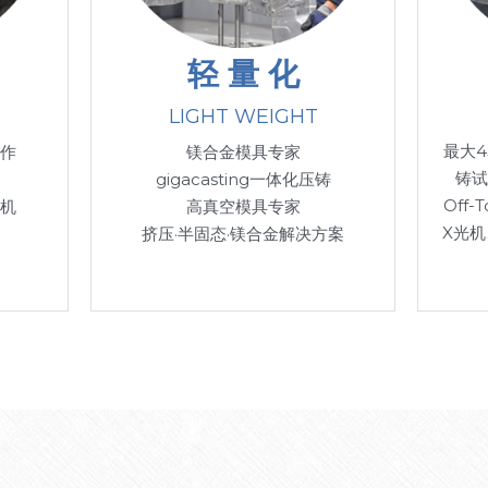
轻 量 化
LIGHT WEIGHT
最大4
制作
镁合金模具专家
铸试
gigacasting一体化压铸
Off-
模机
高真空模具专家
X光
挤压·半固态·镁合金解决方案