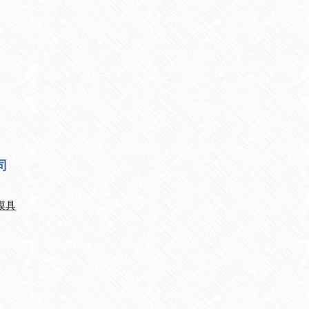
司
模具
）