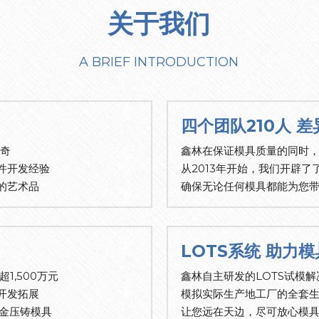
关于我们
A BRIEF INTRODUCTION
四个团队210人 
传奇
鑫林在保证模具质量的同时
件开发经验
从2013年开始，我们开辟
的艺术品
确保无论任何模具都能为您
LOTS系统 助力
1,500万元
鑫林自主研发的LOTS试模解
开发拓展
模拟实际生产地工厂的全套
合金压铸模具
让您远在天边，尽可放心模